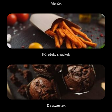
Menük
Köretek, snackek
Desszertek