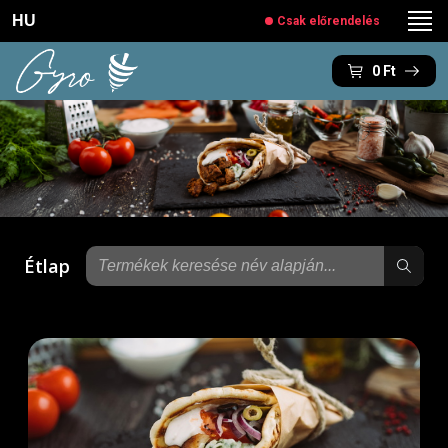
HU
Csak előrendelés
0
Ft
Étlap