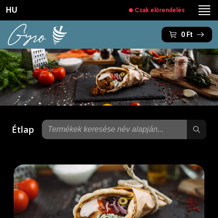
HU
Csak előrendelés
0
Ft
Étlap