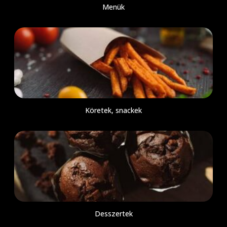
Menük
Köretek, snackek
Desszertek