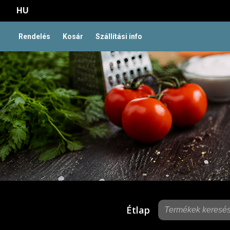
HU
Rendelés
Kosár
Szállítási info
Étlap