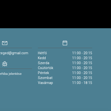
szeged@gmail.com
Hétfő
11:00 - 20:15
Kedd
11:00 - 20:15
Szerda
11:00 - 20:15
Csütörtök
11:00 - 20:15
Péntek
11:00 - 20:15
rhiba jelentése
Szombat
11:00 - 20:15
Vasárnap
11:00 - 18:15