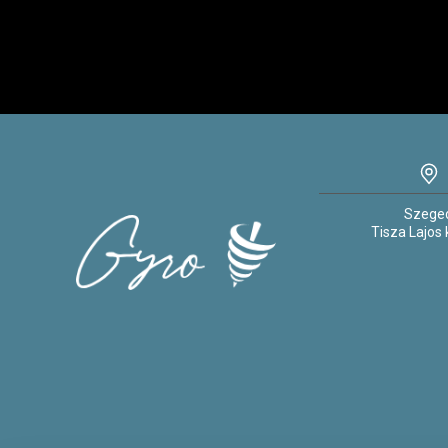
Szege
Tisza Lajos k