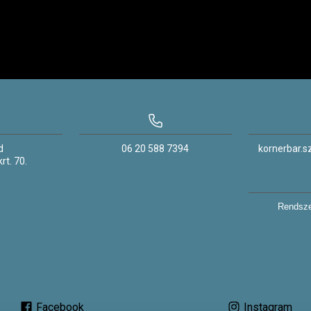
d
06 20 588 7394
kornerbar.
rt.
70.
Rendsze
Facebook
Instagram