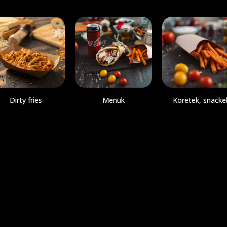
Dirty fries
Menük
Köretek, snacke