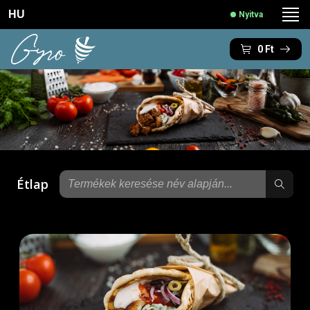
HU
Nyitva
0
Ft
Étlap