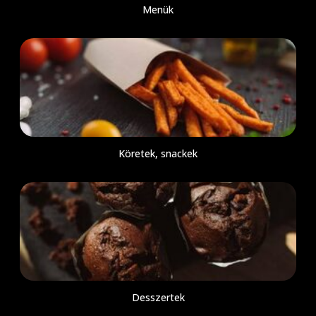
Menük
Köretek, snackek
Desszertek