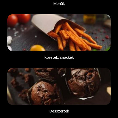
Menük
Köretek, snackek
Desszertek