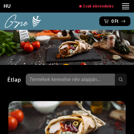
HU
Csak előrendelés
0
Ft
Étlap