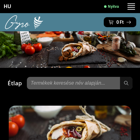
HU
Nyitva
0
Ft
Étlap