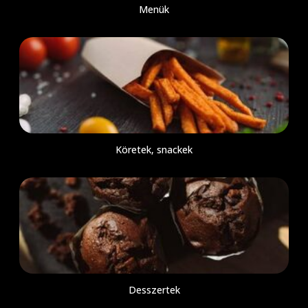
Menük
Köretek, snackek
Desszertek