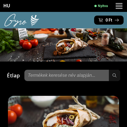
HU
Nyitva
0
Ft
Étlap