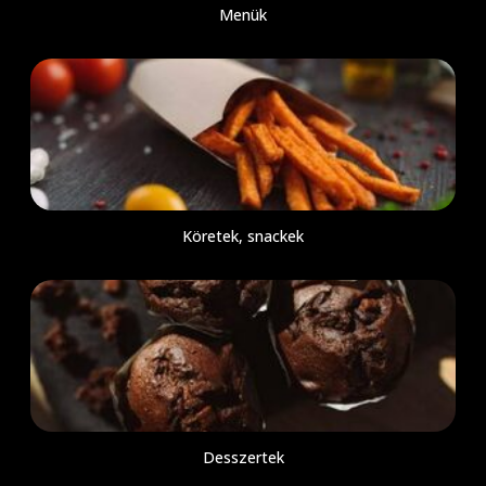
Menük
Köretek, snackek
Desszertek