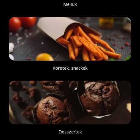
Menük
Köretek, snackek
Desszertek