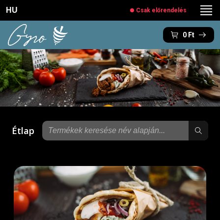
HU
Csak előrendelés
0
Ft
Étlap