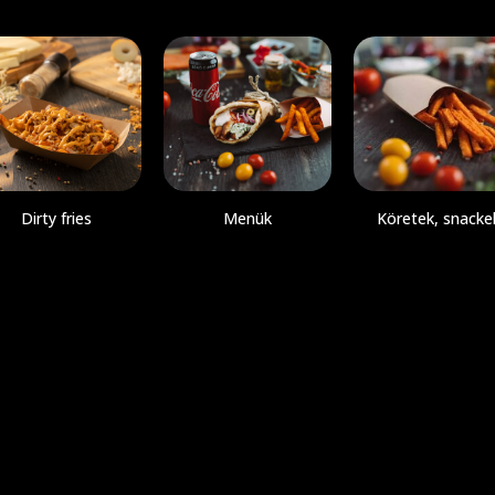
Dirty fries
Menük
Köretek, snacke