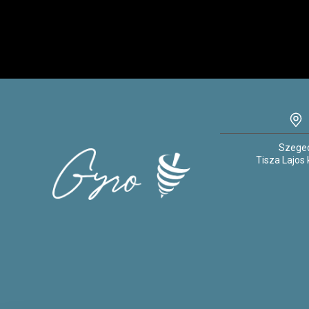
Szege
Tisza Lajos k