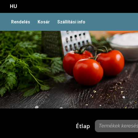
HU
Rendelés
Kosár
Szállítási info
Étlap