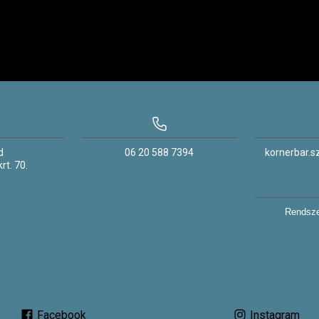
d
06 20 588 7394
kornerbar.
rt.
70.
Rendsze
Facebook
Instagram